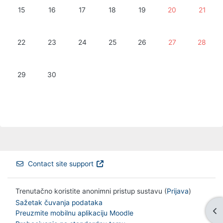
Nema događaja, ponedjeljak, 15. lipnja
Nema događaja, utorak, 16. lipnja
Nema događaja, srijeda, 17. lipnja
Nema događaja, četvrtak, 18. lipnja
Nema događaja, petak, 19. 
Nema događaja, su
Nema doga
15
16
17
18
19
20
21
Nema događaja, ponedjeljak, 22. lipnja
Nema događaja, utorak, 23. lipnja
Nema događaja, srijeda, 24. lipnja
Nema događaja, četvrtak, 25. lipnja
Nema događaja, petak, 26. 
Nema događaja, su
Nema doga
22
23
24
25
26
27
28
Nema događaja, ponedjeljak, 29. lipnja
Nema događaja, utorak, 30. lipnja
29
30
Contact site support
Trenutačno koristite anonimni pristup sustavu (
Prijava
)
Sažetak čuvanja podataka
Pri
Preuzmite mobilnu aplikaciju Moodle