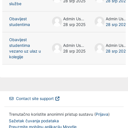
28 srp 2025
28 srp 2025
službe
Obavijest
Admin User
Admin User
studentima
28 srp 2025
28 srp 2025
Obavijest
studentima
Admin User
Admin User
vezano uz ulaz u
28 srp 2025
28 srp 2025
kolegije
Contact site support
Trenutačno koristite anonimni pristup sustavu (
Prijava
)
Sažetak čuvanja podataka
Preuzmite mobilnu aplikaciju Moodle