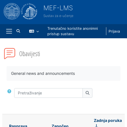
Preskoči na sadržaj
MEF-LMS
Sustav za e-učenje
Trenutačno koristite anonimni
Prijava
Toggle search input
pristup sustavu
Bočni panel
Obavijesti
Uvjet dovršenosti
General news and announcements
Pretraživanje
Pretraživanje
Zadnja poruka
Rasprava
Započeo