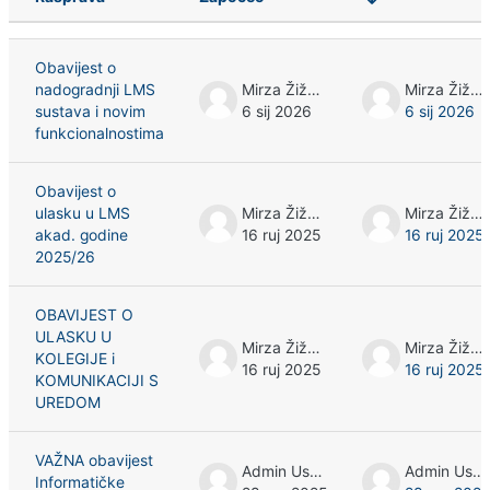
Stanje
Prikaz rasprava: 6 od 6
Obavijest o
nadogradnji LMS
Mirza Žižak
Mirza Žižak
sustava i novim
6 sij 2026
6 sij 2026
funkcionalnostima
Obavijest o
ulasku u LMS
Mirza Žižak
Mirza Žižak
akad. godine
16 ruj 2025
16 ruj 2025
2025/26
OBAVIJEST O
ULASKU U
Mirza Žižak
Mirza Žižak
KOLEGIJE i
16 ruj 2025
16 ruj 2025
KOMUNIKACIJI S
UREDOM
VAŽNA obavijest
Admin User
Admin User
Informatičke