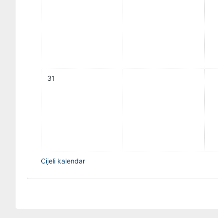
Nema događaja, ponedjeljak, 31. kolovoza
31
Cijeli kalendar