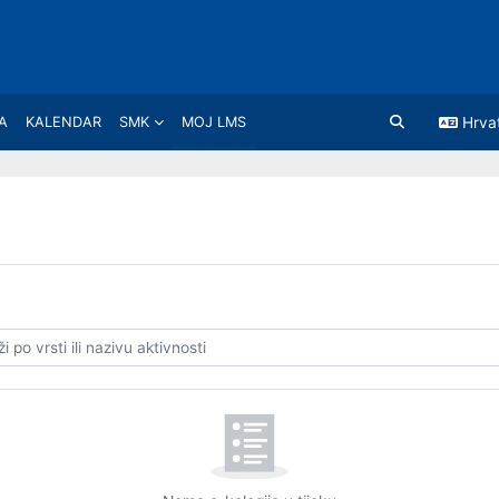
A
KALENDAR
SMK
MOJ LMS
Hrvats
Toggle search i
po vrsti ili nazivu aktivnosti